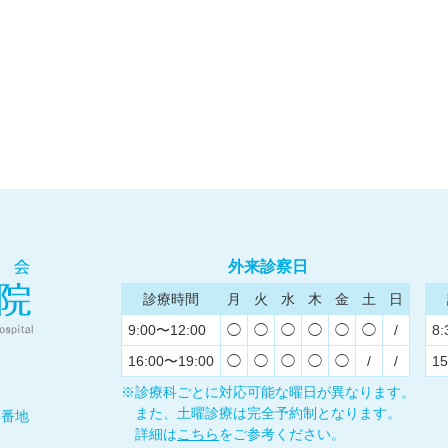
外来診察日
診療時間
月
火
水
木
金
土
日
9:00〜12:00
◯
◯
◯
◯
◯
◯
/
8:
16:00〜19:00
◯
◯
◯
◯
◯
/
/
15
※診療科ごとに対応可能な曜日が異なります。
また、土曜診療は完全予約制となります。
4番地
詳細は
こちら
をご参考ください。