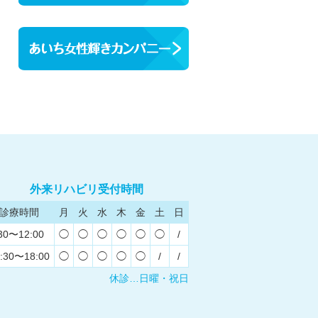
外来リハビリ受付時間
診療時間
月
火
水
木
金
土
日
30〜12:00
◯
◯
◯
◯
◯
◯
/
:30〜18:00
◯
◯
◯
◯
◯
/
/
休診…日曜・祝日